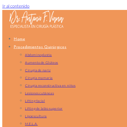
Ir al contenido
Home
Procedimientos Quirúrgicos
Abdominoplastía
Aumento de Glúteos
Cirugía de nariz
Cirugía mamaria
Cirugía reconstructiva en niños
Lesiones cutáneas
Lifting facial
Lifting de labio superior
Lipoescultura
M.E.L.A.