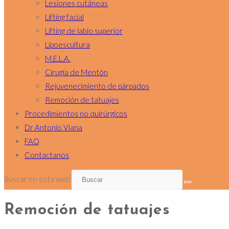
Lesiones cutáneas
Lifting facial
Lifting de labio superior
Lipoescultura
M.E.L.A.
Cirugía de Mentón
Rejuvenecimiento de párpados
Remoción de tatuajes
Procedimientos no quirúrgicos
Dr Antonio Viana
FAQ
Contactanos
Buscar en esta web
Remoción de tatuajes