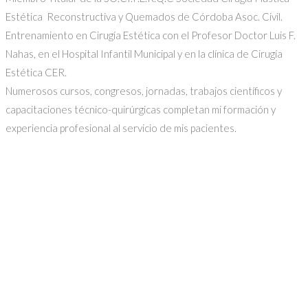
Estética Reconstructiva y Quemados de Córdoba Asoc. Civil.
Entrenamiento en Cirugía Estética con el Profesor Doctor Luis F.
Nahas, en el Hospital Infantil Municipal y en la clínica de Cirugía
Estética CER.
Numerosos cursos, congresos, jornadas, trabajos científicos y
capacitaciones técnico-quirúrgicas completan mi formación y
experiencia profesional al servicio de mis pacientes.
Consultas
Dr. Antonio F. Viana
M.P. 29.911 · M.E. 13.745 · M.E. 16.131
Email:
dr.antonio.viana@gmail.com
Whatsapp:
+54 351 2949897
Ubicación
MAIPU 51 9 PISO OF. 2