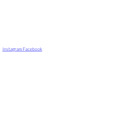
Córdoba Capital (CP5000)
Argentina
Tel.: 0351-4258775
Seguinos en las redes
Instagram
Facebook