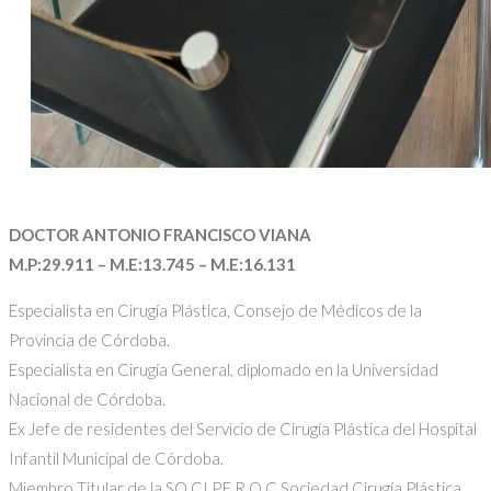
DOCTOR ANTONIO FRANCISCO VIANA
M.P:29.911 – M.E:13.745 – M.E:16.131
Especialista en Cirugía Plástica, Consejo de Médicos de la
Provincia de Córdoba.
Especialista en Cirugía General, diplomado en la Universidad
Nacional de Córdoba.
Ex Jefe de residentes del Servicio de Cirugía Plástica del Hospital
Infantil Municipal de Córdoba.
Miembro Titular de la SO.CI.P.E.R.Q.C Sociedad Cirugía Plástica