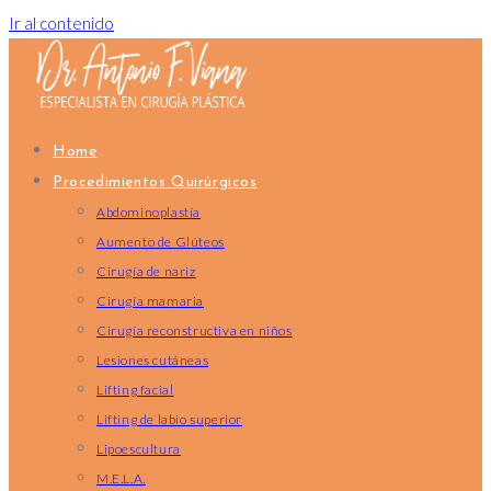
Ir al contenido
Home
Procedimientos Quirúrgicos
Abdominoplastía
Aumento de Glúteos
Cirugía de nariz
Cirugía mamaria
Cirugía reconstructiva en niños
Lesiones cutáneas
Lifting facial
Lifting de labio superior
Lipoescultura
M.E.L.A.