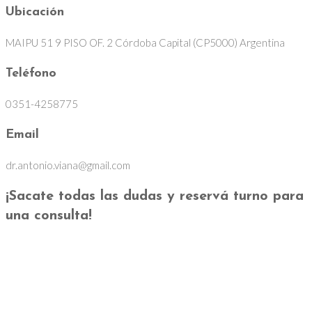
Ubicación
MAIPU 51 9 PISO OF. 2 Córdoba Capital (CP5000) Argentina
Teléfono
0351-4258775
Email
dr.antonio.viana@gmail.com
¡Sacate todas las dudas y reservá turno para
una consulta!
Consultas
Dr. Antonio F. Viana
M.P. 29.911 · M.E. 13.745 · M.E. 16.131