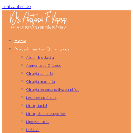
Ir al contenido
Home
Procedimientos Quirúrgicos
Abdominoplastía
Aumento de Glúteos
Cirugía de nariz
Cirugía mamaria
Cirugía reconstructiva en niños
Lesiones cutáneas
Lifting facial
Lifting de labio superior
Lipoescultura
M.E.L.A.