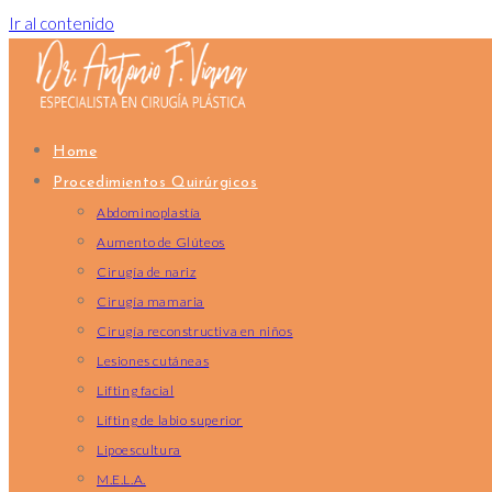
Ir al contenido
Home
Procedimientos Quirúrgicos
Abdominoplastía
Aumento de Glúteos
Cirugía de nariz
Cirugía mamaria
Cirugía reconstructiva en niños
Lesiones cutáneas
Lifting facial
Lifting de labio superior
Lipoescultura
M.E.L.A.