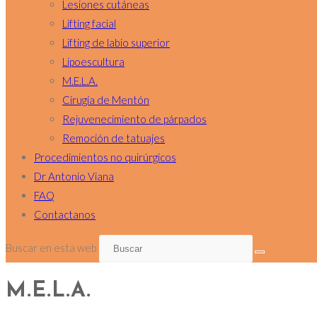
Lesiones cutáneas
Lifting facial
Lifting de labio superior
Lipoescultura
M.E.L.A.
Cirugía de Mentón
Rejuvenecimiento de párpados
Remoción de tatuajes
Procedimientos no quirúrgicos
Dr Antonio Viana
FAQ
Contactanos
Buscar en esta web
M.E.L.A.