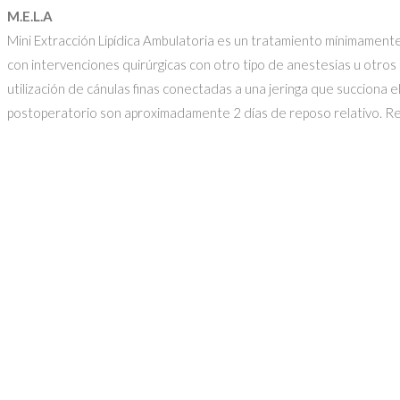
M.E.L.A
Mini Extracción Lipídica Ambulatoria es un tratamiento mínimamente
con intervenciones quirúrgicas con otro tipo de anestesias u otros
utilización de cánulas finas conectadas a una jeringa que succiona 
postoperatorio son aproximadamente 2 días de reposo relativo. Reto
Consultas
Dr. Antonio F. Viana
M.P. 29.911 · M.E. 13.745 · M.E. 16.131
Email:
dr.antonio.viana@gmail.com
Whatsapp:
+54 351 2949897
Ubicación
MAIPU 51 9 PISO OF. 2
Córdoba Capital (CP5000)
Argentina