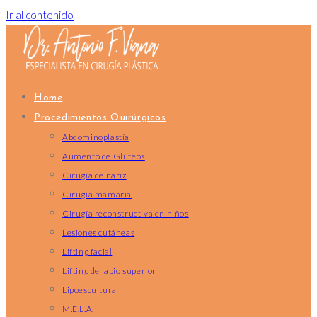
Ir al contenido
Home
Procedimientos Quirúrgicos
Abdominoplastía
Aumento de Glúteos
Cirugía de nariz
Cirugía mamaria
Cirugía reconstructiva en niños
Lesiones cutáneas
Lifting facial
Lifting de labio superior
Lipoescultura
M.E.L.A.